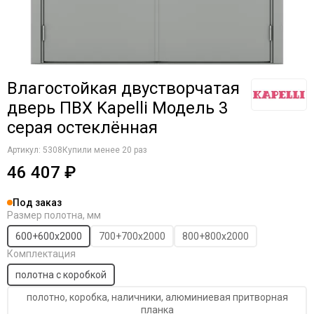
Komfort Doors
Legend
Luxor
Milyana
Morelli
Влагостойкая двустворчатая
Ofram
дверь ПВХ Kapelli Модель 3
Optima Porte
серая остеклённая
Porta Di Parma
Portalini
Артикул:
5308
Купили менее 20 раз
Porte Vista
46 407 ₽
Portika
Poseidon
Под заказ
Profilo Porte
Размер полотна, мм
Regi Doors
600+600х2000
700+700х2000
800+800х2000
Staller
Комплектация
STR
полотна с коробкой
VFD
полотно, коробка, наличники, алюминиевая притворная
Velldoris
планка