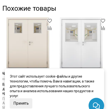
Похожие товары
цена
от 46 407 ₽
цена
от 46 407 ₽
Этот сайт использует cookie-файлы и другие
комплект от 46 407 ₽
комплект от 46 407 ₽
технологии, чтобы помочь Вам в навигации, а также
Влагостойкая двустворчатая
Влагостойкая двустворчатая
для предоставления лучшего пользовательского
дверь ПВХ Kapelli Модель 3
дверь ПВХ Kapelli Модель 4
опыта и анализа использования наших продуктов и
кремовая остеклённая
белая остеклённая
услуг.
Под заказ
Под заказ
Принять
Артикул:
5309
Артикул:
5310
Материал:
ПВХ
Материал:
ПВХ