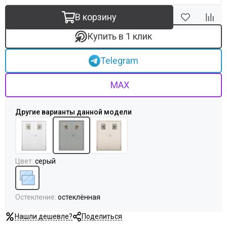
Uberture
Акма
В корзину
АСД
Купить в 1 клик
Дворецкий
ЗАО ПО Одинцово
Telegram
Оникс
Ока
MAX
Пожметком
Текона
Шейл Дорс
Юркас
Цвет
:
серый
Остекление
:
остеклённая
Нашли дешевле?
Поделиться