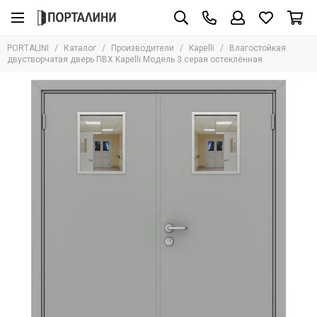
Производители
PORTALINI
Каталог
Производители
Kapelli
Влагостойкая
Все товары
двустворчатая дверь ПВХ Kapelli Модель 3 серая остеклённая
Adden Bau
Albero
Armadillo
AGB
Archie
Aurum Doors
Bravo
Bussare
Сasseton
Covali
Fantom
Hausdoors
Glass Tur
Kapelli
Krona Koblenz