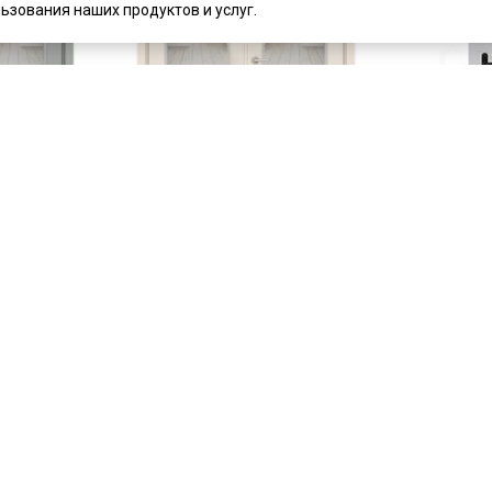
ьзования наших продуктов и услуг.
цена
от 48 393 ₽
цена
от 28 6
комплект от 48 393 ₽
Дверь прот
металлическ
рчатая
Влагостойкая двустворчатая
ель 7 серая
дверь ПВХ Kapelli Модель 7
кремовая остеклённая
В наличии
Артикул:
568
Под заказ
Материал:
с
Артикул:
5321
Материал:
ПВХ
ь
Купить