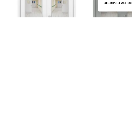
анализа испол
цена
от 48 393 ₽
цена
от 48 393 ₽
комплект от 48 393 ₽
комплект от 48 393 ₽
Влагостойкая двустворчатая
Влагостойкая двуство
дверь ПВХ Kapelli Модель 7 белая
дверь ПВХ Kapelli Мод
остеклённая
остеклённая
Под заказ
Под заказ
Артикул:
5319
Артикул:
5320
Материал:
ПВХ
Материал:
ПВХ
Купить
Купит