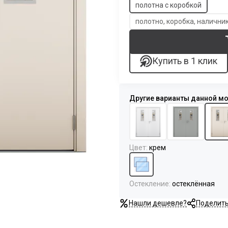
полотна с коробкой
полотно, коробка, наличн
Купить в 1 клик
Цвет
:
крем
Остекление
:
остеклённая
Нашли дешевле?
Поделит