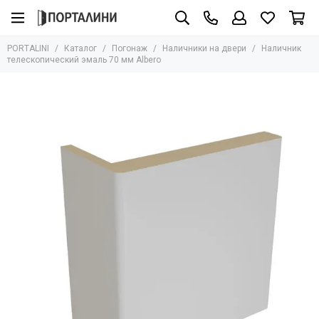
Погонаж
PORTALINI
Каталог
Погонаж
Наличники на двери
Наличник
Все товары
телескопический эмаль 70 мм Albero
Массив
Шпон
Эмаль
Экошпон
Влагостойкий
Глянцевый
Ламинатин
ПЭТ