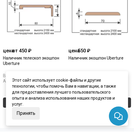
цена
от 450 ₽
цена
550 ₽
Наличник телескоп экошпон
Наличник экошпон Uberture
Uberture
В наличии
Под заказ
Этот сайт использует cookie-файлы и другие
Артикул:
4064
Артикул:
4060
технологии, чтобы помочь Вам в навигации, а также
для предоставления лучшего пользовательского
опыта и анализа использования наших продуктов и
Купить
Купить
услуг.
Принять