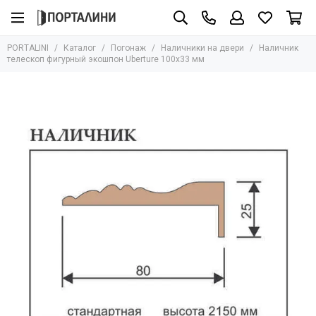
Погонаж
PORTALINI
Каталог
Погонаж
Наличники на двери
Наличник
Все товары
телескоп фигурный экошпон Uberture 100х33 мм
Массив
Шпон
Эмаль
Экошпон
Влагостойкий
Глянцевый
Ламинатин
ПЭТ