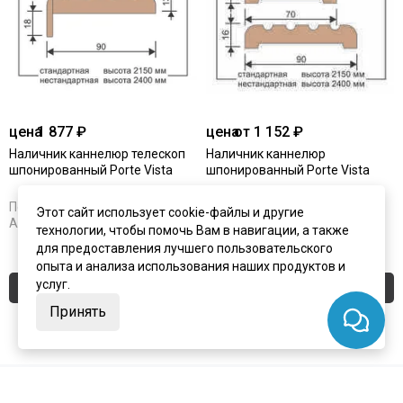
цена
1 877 ₽
цена
от 1 152 ₽
Наличник каннелюр телескоп
Наличник каннелюр
шпонированный Porte Vista
шпонированный Porte Vista
Под заказ
Под заказ
Этот сайт использует cookie-файлы и другие
Артикул:
2537
Артикул:
2530
технологии, чтобы помочь Вам в навигации, а также
для предоставления лучшего пользовательского
опыта и анализа использования наших продуктов и
услуг.
Купить
Купить
Принять