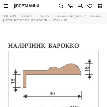
Погонаж
PORTALINI
Каталог
Погонаж
Наличники на двери
Наличник
Все товары
фигурный телескоп шпонированный Porte Vista
Массив
Шпон
Эмаль
Экошпон
Влагостойкий
Глянцевый
Ламинатин
ПЭТ