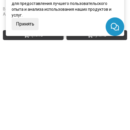
для предоставления лучшего пользовательского
В наличии
В наличии
опыта и анализа использования наших продуктов и
Артикул:
2607
Артикул:
2608
услуг.
Принять
Купить
Купить
+7 (495) 924-75-75
Заказать замер
info@portalini.ru
г. Люберцы,
ул.
Инициативная
8
, павильон И-14
7 дней в неделю с 10:00 до 19:00
ИП Колесников Антон Игоревич
ИНН:
911104899610
ОГРН:
317910200048870
Telegram