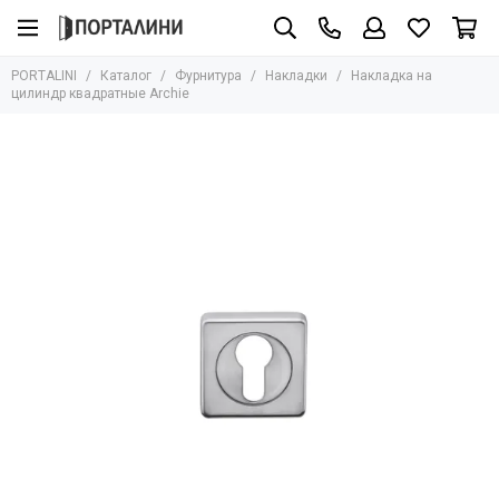
Фурнитура
PORTALINI
Каталог
Фурнитура
Накладки
Накладка на
Все товары
цилиндр квадратные Archie
Ручки
Защёлки
Завёртки
Петли
Цилиндры
Накладки
Ригели
Стопоры
Механизмы
Доводчики
Для стеклянных дверей