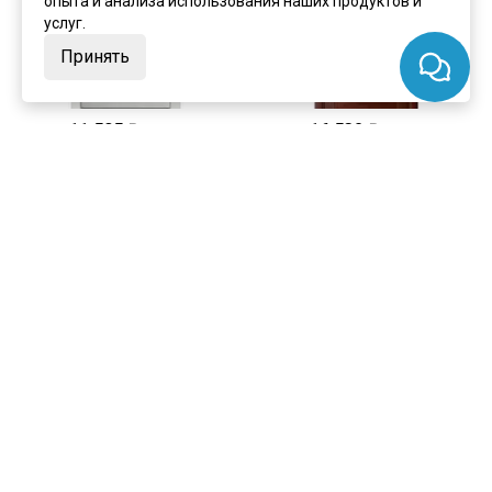
опыта и анализа использования наших продуктов и
услуг.
Принять
цена
от 11 505 ₽
цена
от 16 538 ₽
комплект от 19 522 ₽
комплект от 24 555 ₽
Межкомнатная дверь шпон
Межкомнатная дверь шпон
Сириус ясень белый глухая
Версаль тёмный анегри глухая
В наличии
В наличии
Артикул:
7244
Артикул:
7241
Материал:
массив сосны
Материал:
массив сосны
Купить
Купить