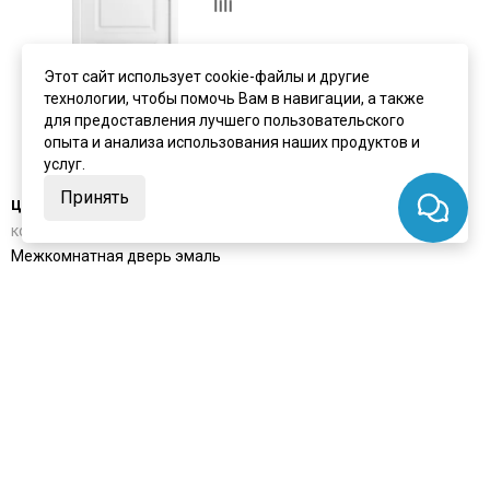
Этот сайт использует cookie-файлы и другие
технологии, чтобы помочь Вам в навигации, а также
для предоставления лучшего пользовательского
опыта и анализа использования наших продуктов и
услуг.
Принять
цена
от 13 550 ₽
комплект от 20 480 ₽
Межкомнатная дверь эмаль
Белини 333 белая глухая
Под заказ
Артикул:
7024
Материал:
эмаль
Купить
Покупают вместе