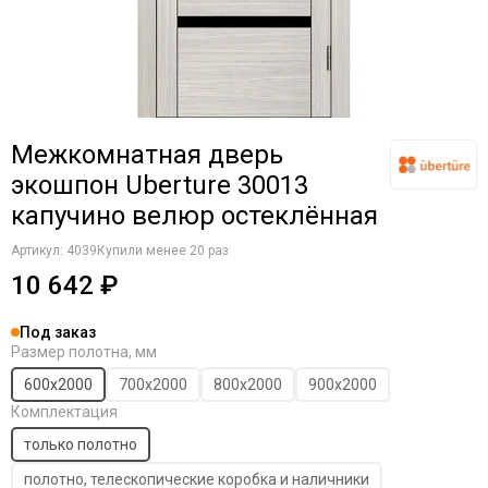
Коричневые
Крем
Латте
Магнолия
Манхеттен
Межкомнатная дверь
Макоре
Мокко
экошпон Uberture 30013
Олива
капучино велюр остеклённая
Орех
Артикул:
4039
Купили менее 20 раз
Однотонные
10 642 ₽
Платина
Пацифик
Под заказ
Cерый кедр
Размер полотна, мм
Серые
600х2000
700х2000
800х2000
900х2000
Снежный кедр
Комплектация
Серена керамик
Слоновая кость
только полотно
Снежная королева
полотно, телескопические коробка и наличники