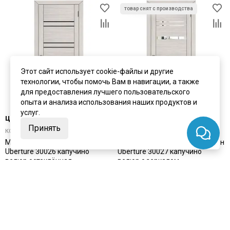
Этот сайт использует cookie-файлы и другие
технологии, чтобы помочь Вам в навигации, а также
для предоставления лучшего пользовательского
опыта и анализа использования наших продуктов и
услуг.
цена
от 9 612 ₽
цена
от 10 447 ₽
Принять
комплект от 14 601 ₽
комплект от 15 868 ₽
Межкомнатная дверь экошпон
Межкомнатная дверь экошпон
Uberture 30026 капучино
Uberture 30027 капучино
велюр остеклённая
велюр с зеркалом
Под заказ
Под заказ
Артикул:
4042
Артикул:
4045
Материал:
экошпон
Материал:
экошпон
Купить
Купить