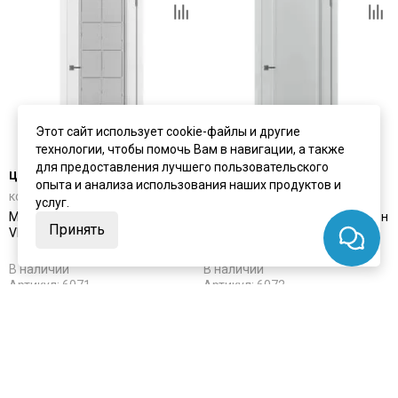
Этот сайт использует cookie-файлы и другие
технологии, чтобы помочь Вам в навигации, а также
для предоставления лучшего пользовательского
цена
от 15 352 ₽
цена
от 14 737 ₽
опыта и анализа использования наших продуктов и
комплект от 21 812 ₽
комплект от 21 197 ₽
услуг.
Межкомнатная дверь экошпон
Межкомнатная дверь экошпон
Принять
VFD Emalex 1 Ice остеклённая
VFD Emalex 1 Steel глухая
В наличии
В наличии
Артикул:
6071
Артикул:
6072
Материал:
экошпон
Материал:
экошпон
Купить
Купить