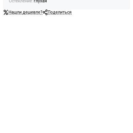
Остекление
:
глухая
RAL 7016
RAL 9010
Нашли дешевле?
Поделиться
Stone oak
White silk
Под покраску