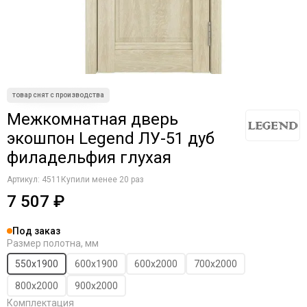
Серый
Коричневые
Светлый
Крем
Французский
Латте
Филадельфия
Магнолия
Манхеттен
Макоре
Мокко
Межкомнатная дверь
Олива
экошпон Legend ЛУ-51 дуб
Орех
филадельфия глухая
Однотонные
Платина
Артикул:
4511
Купили менее 20 раз
Пацифик
7 507 ₽
Cерый кедр
Серые
Под заказ
Снежный кедр
Размер полотна, мм
Серена керамик
550х1900
600х1900
600х2000
700х2000
Слоновая кость
800х2000
900х2000
Снежная королева
Комплектация