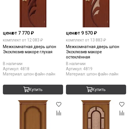
цена
от 7 770 ₽
цена
от 9 570 ₽
комплект от 12 083 ₽
комплект от 13 883 ₽
Межкомнатная дверь шпон
Межкомнатная дверь шпон
Эксклюзив макоре глухая
Эксклюзив макоре
остеклённая
В наличии
В наличии
Артикул:
4818
Артикул:
4819
Материал:
шпон файн-лайн
Материал:
шпон файн-лайн
Купить
Купить