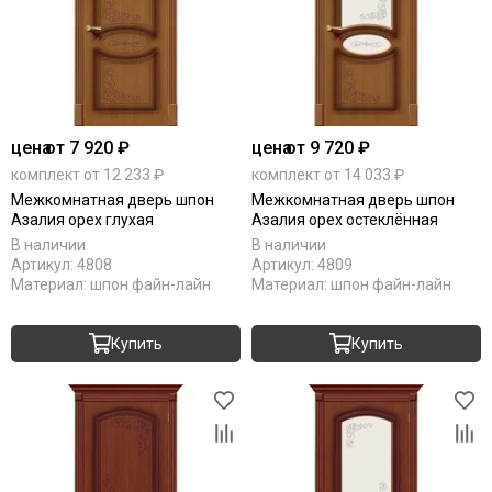
цена
от 7 920 ₽
цена
от 9 720 ₽
комплект от 12 233 ₽
комплект от 14 033 ₽
Межкомнатная дверь шпон
Межкомнатная дверь шпон
Азалия орех глухая
Азалия орех остеклённая
В наличии
В наличии
Артикул:
4808
Артикул:
4809
Материал:
шпон файн-лайн
Материал:
шпон файн-лайн
Купить
Купить