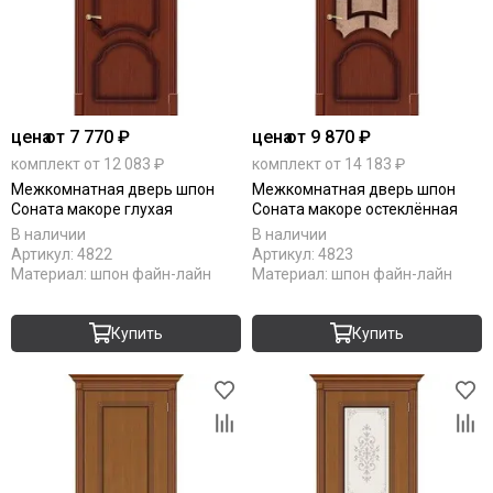
цена
от 7 770 ₽
цена
от 9 870 ₽
комплект от 12 083 ₽
комплект от 14 183 ₽
Межкомнатная дверь шпон
Межкомнатная дверь шпон
Соната макоре глухая
Соната макоре остеклённая
В наличии
В наличии
Артикул:
4822
Артикул:
4823
Материал:
шпон файн-лайн
Материал:
шпон файн-лайн
Купить
Купить