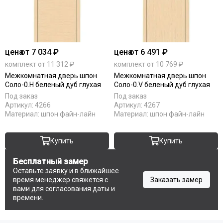
цена
от 7 034 ₽
цена
от 6 491 ₽
комплект от 11 312 ₽
комплект от 10 769 ₽
Межкомнатная дверь шпон
Межкомнатная дверь шпон
Соло-0.H беленый дуб глухая
Соло-0.V беленый дуб глухая
Под заказ
Под заказ
Артикул:
4266
Артикул:
4267
Материал:
шпон файн-лайн
Материал:
шпон файн-лайн
Купить
Купить
Бесплатный замер
Оставьте заявку и в ближайшее
время менеджер свяжется с
Заказать замер
вами для согласования даты и
времени.