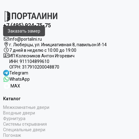
+7 (495) 924-75-75
Заказать замер
info@portalini.ru
г. Люберцы,
ул.
Инициативная
8
, павильон И-14
7 дней в неделю с 10:00 до 19:00
ИП Колесников Антон Игоревич
ИНН:
911104899610
ОГРН:
317910200048870
Telegram
WhatsApp
MAX
Каталог
Межкомнатные двери
Входные двери
Фурнитура
Системы открывания
Специальные двери
Погонаж