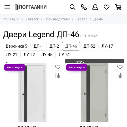
Производители
PORTALINI
Каталог
Производители
Legend
ДП-46
Все товары
Adden Bau
Двери Legend ДП-46
Albero
Armadillo
Вероника 5
ДП-1
ДП-2
ДП-46
ДП-52
ЛУ-17
AGB
ЛУ-21
ЛУ-22
ЛУ-45
ЛУ-51
Archie
Фильтр товаров
Aurum Doors
Bravo
Bussare
Сasseton
Covali
Fantom
Hausdoors
Glass Tur
Kapelli
Krona Koblenz