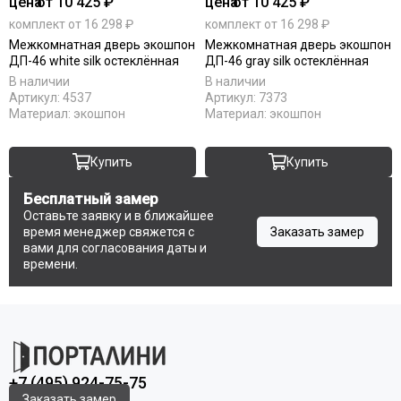
цена
от 10 425 ₽
цена
от 10 425 ₽
Komfort Doors
комплект от 16 298 ₽
комплект от 16 298 ₽
Legend
Межкомнатная дверь экошпон
Межкомнатная дверь экошпон
Luxor
ДП-46 white silk остеклённая
ДП-46 gray silk остеклённая
Milyana
В наличии
В наличии
Артикул:
4537
Артикул:
7373
Morelli
Материал:
экошпон
Материал:
экошпон
Ofram
Optima Porte
Купить
Купить
Porta Di Parma
Portalini
Бесплатный замер
Porte Vista
Оставьте заявку и в ближайшее
Portika
время менеджер свяжется с
Заказать замер
вами для согласования даты и
Poseidon
времени.
Profilo Porte
Regi Doors
Staller
STR
VFD
+7 (495) 924-75-75
Velldoris
Заказать замер