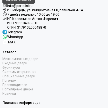
Uberture
info@portalini.ru
Акма
г. Люберцы,
ул.
Инициативная
8
, павильон И-14
АСД
7 дней в неделю с 10:00 до 19:00
Дворецкий
ИП Колесников Антон Игоревич
ИНН:
911104899610
ЗАО ПО Одинцово
ОГРН:
317910200048870
Оникс
Telegram
Ока
WhatsApp
Пожметком
MAX
Текона
Каталог
Шейл Дорс
Юркас
Межкомнатные двери
Входные двери
Фурнитура
Системы открывания
Специальные двери
Погонаж
Производители
Популярные двери
Новинки
Полезная информация