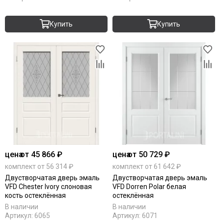
Купить
Купить
цена
от 45 866 ₽
цена
от 50 729 ₽
комплект от 56 314 ₽
комплект от 61 642 ₽
Двустворчатая дверь эмаль
Двустворчатая дверь эмаль
VFD Chester Ivory слоновая
VFD Dorren Polar белая
кость остеклённая
остеклённая
В наличии
В наличии
Артикул:
6065
Артикул:
6071