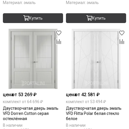
Материал:
эмаль
Материал:
эмаль
Купить
Купить
цена
от 53 269 ₽
цена
от 42 581 ₽
комплект от 64 696 ₽
комплект от 53 494 ₽
Двустворчатая дверь эмаль
Двустворчатая дверь эмаль
VFD Dorren Cotton серая
VFD Flitta Polar белая стекло
остеклённая
белое
В наличии
В наличии