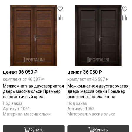
цена
от 36 050 ₽
цена
от 36 050 ₽
комплект от 46 587 ₽
комплект от 46 587 ₽
Межкомнатная двустворчатая
Межкомнатная двустворчатая
дверь массив ольхи Премьер
дверь массив ольхи Премьер
плюс античный орех
плюс венге остеклённая
остеклённая
Под заказ
Под заказ
Артикул:
1061
Артикул:
1062
Материал:
массив ольхи
Материал:
массив ольхи
Купить
Купить