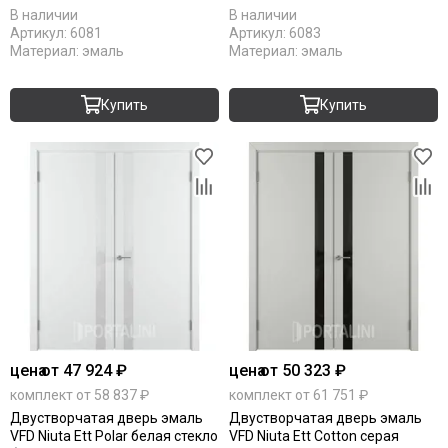
В наличии
В наличии
Артикул:
6081
Артикул:
6083
Материал:
эмаль
Материал:
эмаль
Купить
Купить
цена
от 47 924 ₽
цена
от 50 323 ₽
комплект от 58 837 ₽
комплект от 61 751 ₽
Двустворчатая дверь эмаль
Двустворчатая дверь эмаль
VFD Niuta Ett Polar белая стекло
VFD Niuta Ett Cotton серая