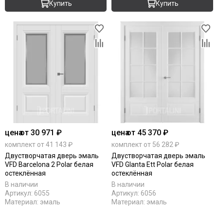
Купить
Купить
цена
от 30 971 ₽
цена
от 45 370 ₽
комплект от 41 143 ₽
комплект от 56 282 ₽
Двустворчатая дверь эмаль
Двустворчатая дверь эмаль
VFD Barcelona 2 Polar белая
VFD Glanta Ett Polar белая
остеклённая
остеклённая
В наличии
В наличии
Артикул:
6055
Артикул:
6056
Материал:
эмаль
Материал:
эмаль