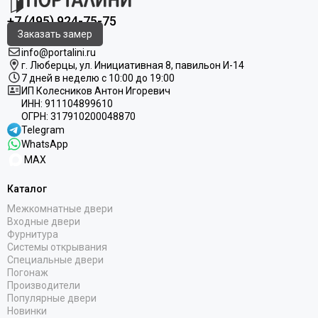
+7 (495) 924-75-75
Заказать замер
info@portalini.ru
г. Люберцы,
ул.
Инициативная
8
, павильон И-14
7 дней в неделю с 10:00 до 19:00
ИП Колесников Антон Игоревич
ИНН:
911104899610
ОГРН:
317910200048870
Telegram
WhatsApp
MAX
Каталог
Межкомнатные двери
Входные двери
Фурнитура
Системы открывания
Специальные двери
Погонаж
Производители
Популярные двери
Новинки