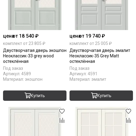
цена
от 18 540 ₽
цена
от 19 740 ₽
комплект от 23 805 ₽
комплект от 25 005 ₽
Двустворчатая дверь экошпон
Двустворчатая дверь эмалит
Неоклассик-33 grey wood
Неоклассик-35 Grey Matt
остеклённая
остеклённая
Под заказ
Под заказ
Артикул:
4589
Артикул:
4591
Материал:
экошпон
Материал:
эмалит
Купить
Купить