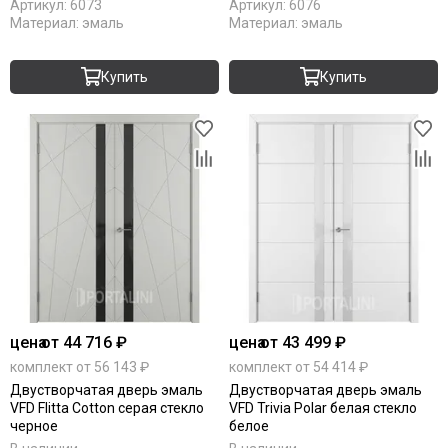
Артикул:
6073
Артикул:
6076
Материал:
эмаль
Материал:
эмаль
Купить
Купить
цена
от 44 716 ₽
цена
от 43 499 ₽
комплект от 56 143 ₽
комплект от 54 414 ₽
Двустворчатая дверь эмаль
Двустворчатая дверь эмаль
VFD Flitta Cotton серая стекло
VFD Trivia Polar белая стекло
черное
белое