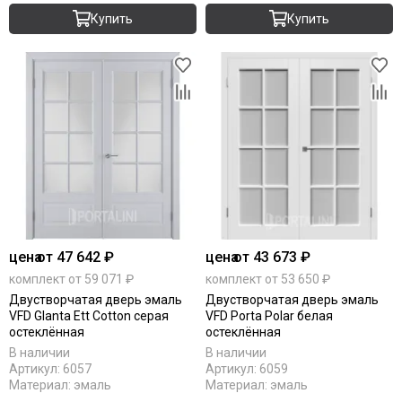
Купить
Купить
цена
от 47 642 ₽
цена
от 43 673 ₽
комплект от 59 071 ₽
комплект от 53 650 ₽
Двустворчатая дверь эмаль
Двустворчатая дверь эмаль
VFD Glanta Ett Cotton серая
VFD Porta Polar белая
остеклённая
остеклённая
В наличии
В наличии
Артикул:
6057
Артикул:
6059
Материал:
эмаль
Материал:
эмаль