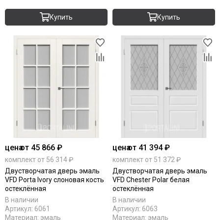
Купить
Купить
цена
от 45 866 ₽
цена
от 41 394 ₽
комплект от 56 314 ₽
комплект от 51 372 ₽
Двустворчатая дверь эмаль
Двустворчатая дверь эмаль
VFD Porta Ivory слоновая кость
VFD Chester Polar белая
остеклённая
остеклённая
В наличии
В наличии
Артикул:
6061
Артикул:
6063
Материал:
эмаль
Материал:
эмаль