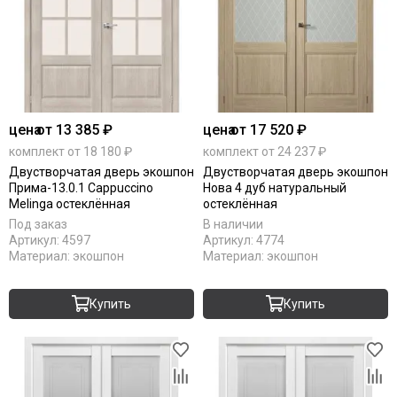
цена
от 13 385 ₽
цена
от 17 520 ₽
комплект от 18 180 ₽
комплект от 24 237 ₽
Двустворчатая дверь экошпон
Двустворчатая дверь экошпон
Прима-13.0.1 Cappuccino
Нова 4 дуб натуральный
Melinga остеклённая
остеклённая
Под заказ
В наличии
Артикул:
4597
Артикул:
4774
Материал:
экошпон
Материал:
экошпон
Купить
Купить