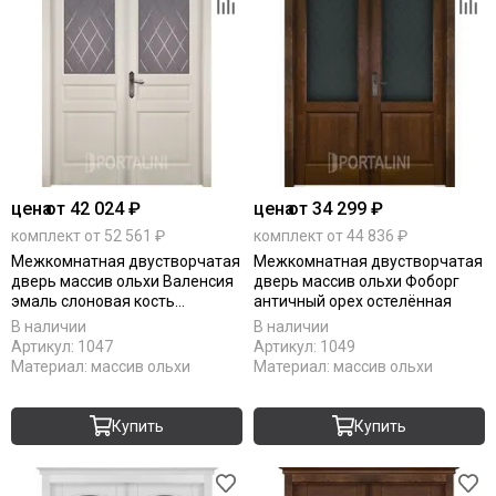
цена
от 42 024 ₽
цена
от 34 299 ₽
комплект от 52 561 ₽
комплект от 44 836 ₽
Межкомнатная двустворчатая
Межкомнатная двустворчатая
дверь массив ольхи Валенсия
дверь массив ольхи Фоборг
эмаль слоновая кость
античный орех остелённая
остеклённая
В наличии
В наличии
Артикул:
1047
Артикул:
1049
Материал:
массив ольхи
Материал:
массив ольхи
Купить
Купить