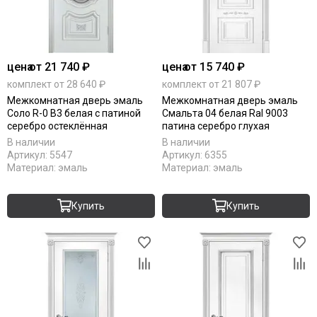
RAL 7016
RAL 9010
Stone oak
White silk
цена
от 21 740 ₽
цена
от 15 740 ₽
Под покраску
комплект от 28 640 ₽
комплект от 21 807 ₽
Межкомнатная дверь эмаль
Межкомнатная дверь эмаль
Соло R-0 В3 белая с патиной
Смальта 04 белая Ral 9003
серебро остеклённая
патина серебро глухая
В наличии
В наличии
Артикул:
5547
Артикул:
6355
Материал:
эмаль
Материал:
эмаль
Купить
Купить