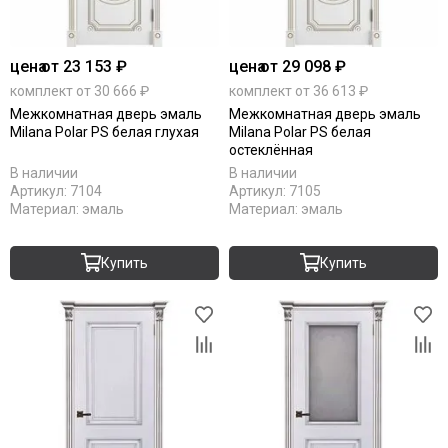
Коричневые
Крем
цена
от 23 153 ₽
цена
от 29 098 ₽
Латте
Магнолия
комплект от 30 666 ₽
комплект от 36 613 ₽
Межкомнатная дверь эмаль
Межкомнатная дверь эмаль
Манхеттен
Milana Polar PS белая глухая
Milana Polar PS белая
Макоре
остеклённая
Мокко
В наличии
В наличии
Олива
Артикул:
7104
Артикул:
7105
Материал:
эмаль
Материал:
эмаль
Орех
Однотонные
Платина
Купить
Купить
Пацифик
Cерый кедр
Серые
Снежный кедр
Серена керамик
Слоновая кость
Снежная королева