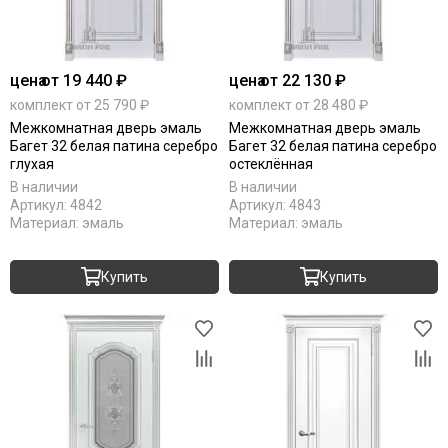
Серебро
С патиной
Светлые
Тёмный кипарис
цена
от 19 440 ₽
цена
от 22 130 ₽
Тёмный анегри
комплект от 25 790 ₽
комплект от 28 480 ₽
Тёмные
Межкомнатная дверь эмаль
Межкомнатная дверь эмаль
Багет 32 белая патина серебро
Багет 32 белая патина серебро
Черные
глухая
остеклённая
Шампань
В наличии
В наличии
Ясень
Артикул:
4842
Артикул:
4843
Antic loft
Материал:
эмаль
Материал:
эмаль
Bianco
Brown dreamline
Купить
Купить
Cream silk
Grey matt
White matt
Original oak
RAL 9003
RAL 7047
RAL 7044