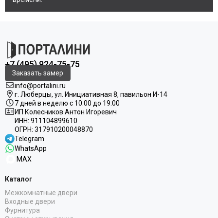
+7 (495) 924-75-75
Заказать замер
info@portalini.ru
г. Люберцы,
ул.
Инициативная
8
, павильон И-14
7 дней в неделю с 10:00 до 19:00
ИП Колесников Антон Игоревич
ИНН:
911104899610
ОГРН:
317910200048870
Telegram
WhatsApp
MAX
Каталог
Межкомнатные двери
Входные двери
Фурнитура