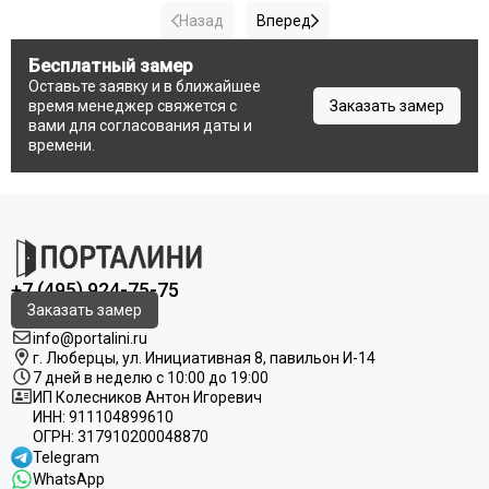
Назад
Вперед
Бесплатный замер
Оставьте заявку и в ближайшее
время менеджер свяжется с
Заказать замер
вами для согласования даты и
времени.
+7 (495) 924-75-75
Заказать замер
info@portalini.ru
г. Люберцы,
ул.
Инициативная
8
, павильон И-14
7 дней в неделю с 10:00 до 19:00
ИП Колесников Антон Игоревич
ИНН:
911104899610
ОГРН:
317910200048870
Telegram
WhatsApp