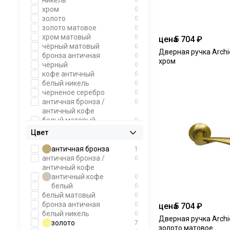
никель
0
хром
0
золото
0
золото матовое
0
хром матовый
0
цена
5 704 ₽
чёрный матовый
0
Дверная ручка Archie
бронза античная
0
хром
чёрный
0
кофе античный
0
белый никель
0
черненое серебро
0
античная бронза /
0
античный кофе
белый матовый
0
хром блестящий
0
Цвет
императорское золото
0
пепельно-серебристый
0
античная бронза
1
античный кофе
0
античная бронза /
0
античный кофе
античный кофе
0
белый
0
белый матовый
0
бронза античная
0
цена
5 704 ₽
белый никель
0
Дверная ручка Archie
золото
7
золото матовое