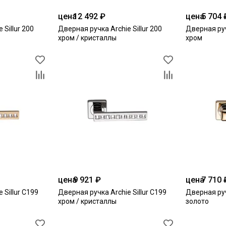
цена
12 492 ₽
цена
5 704 
 Sillur 200
Дверная ручка Archie Sillur 200
Дверная руч
хром / кристаллы
хром
цена
9 921 ₽
цена
7 710 
 Sillur С199
Дверная ручка Archie Sillur С199
Дверная руч
хром / кристаллы
золото