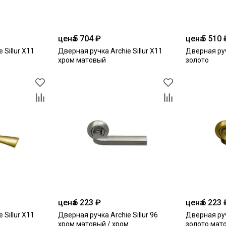
цена
5 704 ₽
цена
5 510 
 Sillur X11
Дверная ручка Archie Sillur X11
Дверная руч
хром матовый
золото
цена
6 223 ₽
цена
6 223 
 Sillur X11
Дверная ручка Archie Sillur 96
Дверная ручк
хром матовый / хром
золото мато