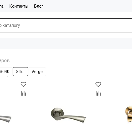
та
Контакты
Блог
S040
Sillur
Verge