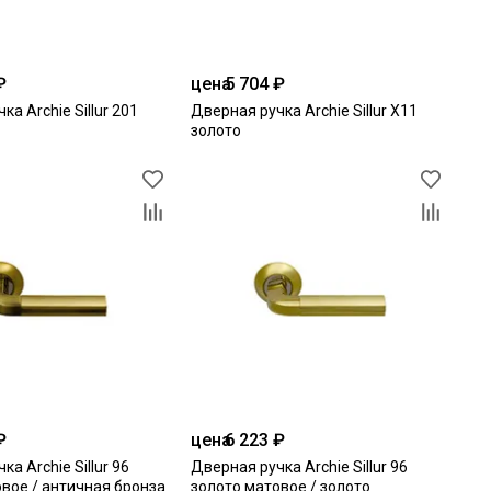
₽
цена
5 704 ₽
ка Archie Sillur 201
Дверная ручка Archie Sillur X11
золото
₽
цена
6 223 ₽
а Archie Sillur 96
Дверная ручка Archie Sillur 96
вое / античная бронза
золото матовое / золото