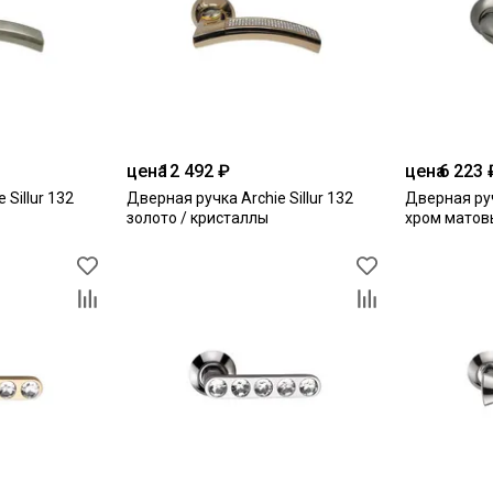
цена
12 492 ₽
цена
6 223 
 Sillur 132
Дверная ручка Archie Sillur 132
Дверная руч
золото / кристаллы
хром матов