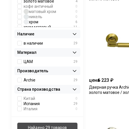
золото матовое
4
кофе античный
0
матовый хром
0
никель
0
хром
6
хром матовый
11
хром блестящий
0
Наличие
хром с белой
0
вставкой
в наличии
29
чёрный
0
Материал
чёрный матовый
0
черненое серебро
0
ЦАМ
29
чёрное серебро
0
императорское золото
0
Производитель
пепельно-серебристый
0
цена
6 223 ₽
Archie
29
Дверная ручка Archie
Страна производства
золото матовое / зо
Китай
0
Испания
29
Италия
0
Найдено 29 товаров