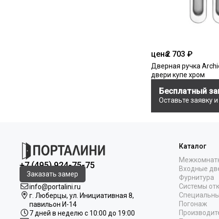
цена
2 703 ₽
Дверная ручка Archie
двери купе хром
Бесплатный за
Оставьте заявку 
Каталог
Межкомнат
+7 (495) 924-75-75
Входные дв
Заказать замер
Фурнитура
Системы от
info@portalini.ru
Специальны
г. Люберцы,
ул.
Инициативная
8
,
Погонаж
павильон И-14
Производит
7 дней в неделю с 10:00 до 19:00