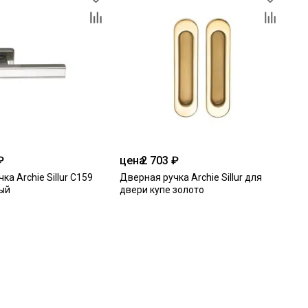
₽
цена
2 703 ₽
ка Archie Sillur С159
Дверная ручка Archie Sillur для
ый
двери купе золото