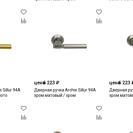
цена
6 223 ₽
цена
6 223 
 Sillur 94A
Дверная ручка Archie Sillur 94A
Дверная руч
лото
хром матовый / хром
хром матов