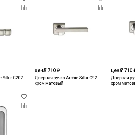
цена
7 710 ₽
цена
7 710 
 Sillur С202
Дверная ручка Archie Sillur С92
Дверная руч
хром матовый
хром матов