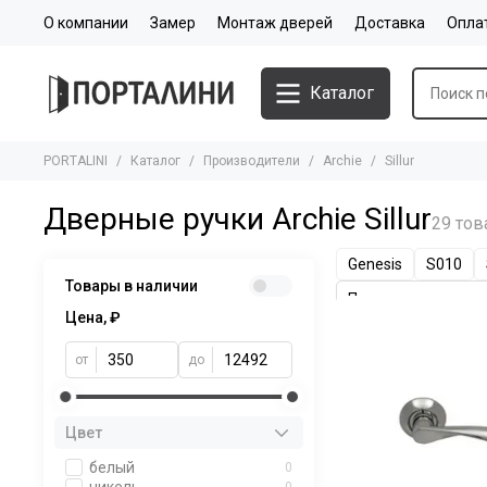
О компании
Замер
Монтаж дверей
Доставка
Опла
Каталог
PORTALINI
Каталог
Производители
Archie
Sillur
Дверные ручки Archie Sillur
Genesis
S010
Товары в наличии
Цена, ₽
от
до
Цвет
белый
0