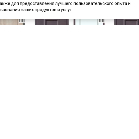
также для предоставления лучшего пользовательского опыта и
ьзования наших продуктов и услуг.
цена
31 759 ₽
цена
31 759
кле графит
Входная дверь М51 букле опал
Входная две
тлый
ФЛ-30 velluto bianco
ФЛ-30 дуб с
Под заказ
Под заказ
Артикул:
6407
Артикул:
640
Материал:
сталь
Материал:
с