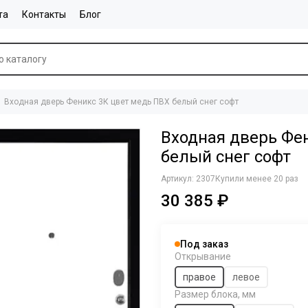
та
Контакты
Блог
Входная дверь Феникс 3К цвет медь ПВХ белый снег софт
Входная дверь Фе
белый снег софт
Артикул:
2307
Купили менее 20 раз
30 385 ₽
Под заказ
Открывание
правое
левое
Размер блока, мм