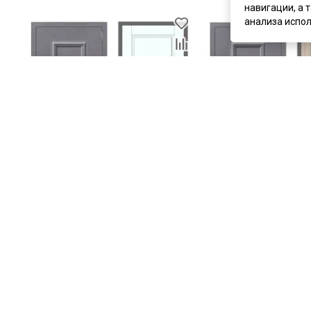
навигации, а 
анализа испол
цена
31 759 ₽
цена
31 759 ₽
Входная дверь М50 букле графит
Входная дверь М50 бу
ФЛ-30 velluto bianco
ФЛ-30 дуб сонома све
Под заказ
Под заказ
Артикул:
6405
Артикул:
6406
Материал:
сталь
Материал:
сталь