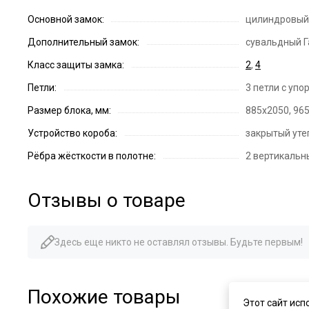
Основной замок:
цилиндровый 
Дополнительный замок:
сувальдный Г
Класс защиты замка:
2
,
4
Петли:
3 петли с уп
Размер блока, мм:
885х2050, 96
Устройство короба:
закрытый уте
Рёбра жёсткости в полотне:
2 вертикальн
Отзывы о товаре
Здесь еще никто не оставлял отзывы. Будьте первым!
Похожие товары
Этот сайт исп