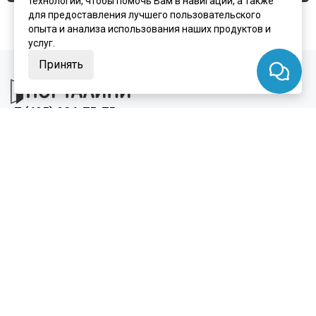
технологии, чтобы помочь Вам в навигации, а также
для предоставления лучшего пользовательского
опыта и анализа использования наших продуктов и
услуг.
Принять
+7 (495) 924-75-75
Заказать замер
info@portalini.ru
г. Люберцы,
ул.
Инициативная
8
, павильон И-14
7 дней в неделю с 10:00 до 19:00
ИП Колесников Антон Игоревич
ИНН:
911104899610
ОГРН:
317910200048870
Telegram
WhatsApp
MAX
Каталог
Межкомнатные двери
Входные двери