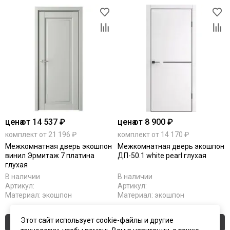
цена
от 14 537 ₽
цена
от 8 900 ₽
комплект от 21 196 ₽
комплект от 14 170 ₽
Межкомнатная дверь экошпон
Межкомнатная дверь экошпон
винил Эрмитаж 7 платина
ДП-50.1 white pearl глухая
глухая
В наличии
В наличии
Артикул:
Артикул:
Материал:
экошпон
Материал:
экошпон
Этот сайт использует cookie-файлы и другие
Купить
Купить