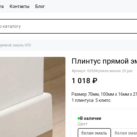
та
Контакты
Блог
прямой эмаль VFD
Плинтус прямой э
Артикул:
6050
Купили менее 20 раз
1 018 ₽
Размер 70мм, 100мм х 16мм х 2
1 плинтуса 5 клипс .
В наличии
Цвет
белая эмаль
белая эма