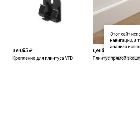
Этот сайт исп
навигации, а 
анализа испол
цена
55 ₽
цена
739 ₽
Крепление для плинтуса VFD
Плинтус прямой экошп
В наличии
В наличии
Артикул:
6051
Артикул:
6060
Купить
Купит
Каталог