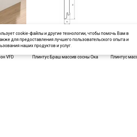
ользует cookie-файлы и другие технологии, чтобы помочь Вам в
также для предоставления лучшего пользовательского опыта и
ьзования наших продуктов и услуг.
цена
1 494 ₽
цена
2 009 ₽
он VFD
Плинтус Браш массив сосны Ока
Плинтус мас
Под заказ
Под заказ
Артикул:
1098
Артикул:
109
Материал:
массив сосны
Материал:
м
ь
Купить
Полезная информация