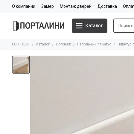
О компании
Замер
Монтаж дверей
Доставка
Опла
Каталог
PORTALINI
Каталог
Погонаж
Напольный плинтус
Плинтус 