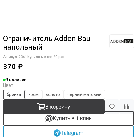
Komfort Doors
Legend
Luxor
Milyana
Morelli
Ограничитель Adden Bau
Ofram
напольный
Optima Porte
Porta Di Parma
Артикул:
2361
Купили менее 20 раз
Portalini
370 ₽
Porte Vista
Portika
В наличии
Цвет
Poseidon
Profilo Porte
бронза
хром
золото
чёрный матовый
Regi Doors
В корзину
Staller
STR
Купить в 1 клик
VFD
Velldoris
Telegram