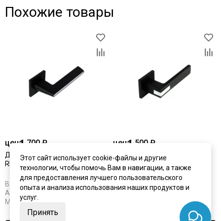
Похожие товары
цена
1 700 ₽
цена
1 500 ₽
Дверная ручка Adden Bau
Дверная ручка Adden Bau
Этот сайт использует cookie-файлы и другие
RIVER S-530 BLACK
VEST S-536 BLACK
технологии, чтобы помочь Вам в навигации, а также
для предоставления лучшего пользовательского
В наличии
В наличии
опыта и анализа использования наших продуктов и
Артикул:
7984
Артикул:
7985
услуг.
Материал:
ЦАМ
Материал:
ЦАМ
Принять