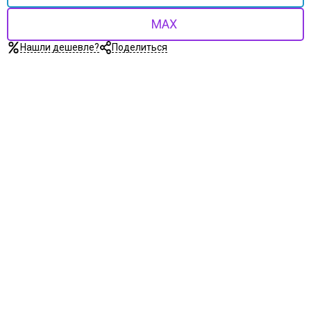
Uberture
Акма
MAX
АСД
Нашли дешевле?
Поделиться
Дворецкий
ЗАО ПО Одинцово
Оникс
Ока
Пожметком
Текона
Шейл Дорс
Юркас