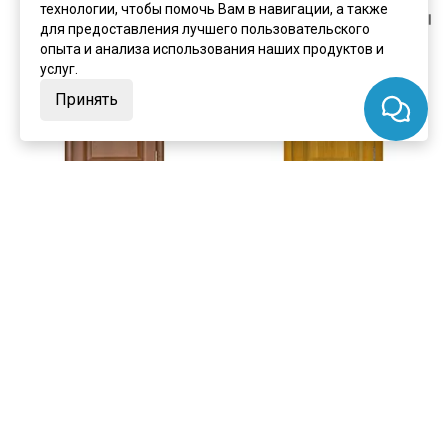
технологии, чтобы помочь Вам в навигации, а также
для предоставления лучшего пользовательского
опыта и анализа использования наших продуктов и
услуг.
Принять
цена
от 25 257 ₽
цена
от 21 789 ₽
комплект от 36 772 ₽
комплект от 33 305 ₽
Межкомнатная дверь шпон
Межкомнатная дверь шпон
Regi Doors Лаура тёмный
Regi Doors Лаура дуб Capri
анегри тон 74 остеклённая
глухая
В наличии
В наличии
Артикул:
3001
Артикул:
3002
Материал:
массив сосны
Материал:
массив сосны
Купить
Купить