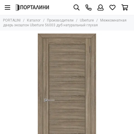
Производители
PORTALINI
Каталог
Производители
Uberture
Межкомнатная
Все товары
дверь экошпон Uberture 56003 дуб натуральный глухая
Adden Bau
Albero
Armadillo
AGB
Archie
Aurum Doors
Bravo
Bussare
Сasseton
Covali
Fantom
Hausdoors
Glass Tur
Kapelli
Krona Koblenz