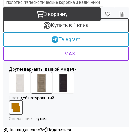
Uberture
полотно, телескопические коробка и наличники
Акма
В корзину
АСД
Дворецкий
Купить в 1 клик
ЗАО ПО Одинцово
Оникс
Telegram
Ока
Пожметком
MAX
Текона
Шейл Дорс
Юркас
Цвет
:
дуб натуральный
Остекление
:
глухая
Нашли дешевле?
Поделиться