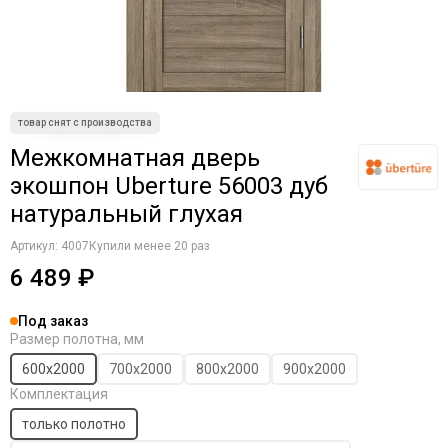
Komfort Doors
Legend
Luxor
Milyana
Morelli
Ofram
Межкомнатная дверь
Optima Porte
экошпон Uberture 56003 дуб
Porta Di Parma
натуральный глухая
Portalini
Porte Vista
Артикул:
4007
Купили менее 20 раз
Portika
6 489 ₽
Poseidon
Profilo Porte
Под заказ
Regi Doors
Размер полотна, мм
Staller
600х2000
700х2000
800х2000
900х2000
STR
Комплектация
VFD
только полотно
Velldoris