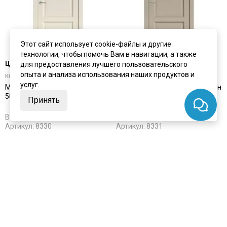
Этот сайт использует cookie-файлы и другие
технологии, чтобы помочь Вам в навигации, а также
цена
от 8 040 ₽
цена
от 8 040 ₽
для предоставления лучшего пользовательского
опыта и анализа использования наших продуктов и
комплект от 12 115 ₽
комплект от 12 115 ₽
услуг.
Межкомнатная дверь экошпон
Межкомнатная дверь экошпон
50002 лофт бежевый глухая
50002 лофт мокко глухая
Принять
В наличии
В наличии
Артикул:
8330
Артикул:
8331
Материал:
экошпон
Материал:
экошпон
Купить
Купить