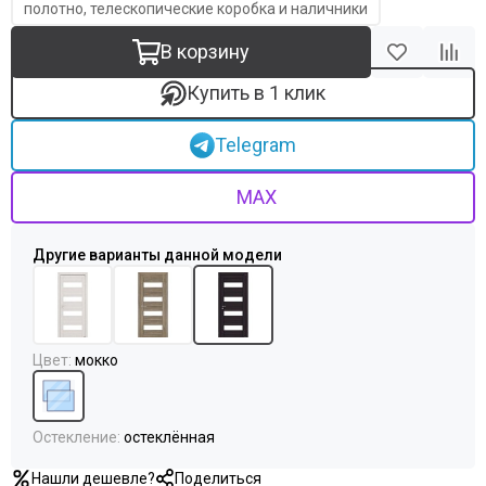
Uberture
полотно, телескопические коробка и наличники
Акма
В корзину
АСД
Дворецкий
Купить в 1 клик
ЗАО ПО Одинцово
Оникс
Telegram
Ока
Пожметком
MAX
Текона
Шейл Дорс
Юркас
Цвет
:
мокко
Остекление
:
остеклённая
Нашли дешевле?
Поделиться