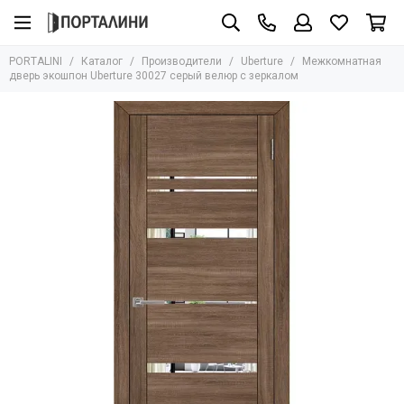
Производители
PORTALINI
Каталог
Производители
Uberture
Межкомнатная
Все товары
дверь экошпон Uberture 30027 серый велюр с зеркалом
Adden Bau
Albero
Armadillo
AGB
Archie
Aurum Doors
Bravo
Bussare
Сasseton
Covali
Fantom
Hausdoors
Glass Tur
Kapelli
Krona Koblenz