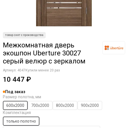
Komfort Doors
Legend
Luxor
Milyana
Morelli
Ofram
Межкомнатная дверь
Optima Porte
экошпон Uberture 30027
Porta Di Parma
серый велюр с зеркалом
Portalini
Porte Vista
Артикул:
4047
Купили менее 20 раз
Portika
10 447 ₽
Poseidon
Profilo Porte
Под заказ
Regi Doors
Размер полотна, мм
Staller
600х2000
700х2000
800х2000
900х2000
STR
Комплектация
VFD
только полотно
Velldoris