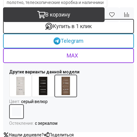
Uberture
полотно, телескопические коробка и наличники
Акма
В корзину
АСД
Дворецкий
Купить в 1 клик
ЗАО ПО Одинцово
Оникс
Telegram
Ока
Пожметком
MAX
Текона
Шейл Дорс
Юркас
Цвет
:
серый велюр
Остекление
:
с зеркалом
Нашли дешевле?
Поделиться