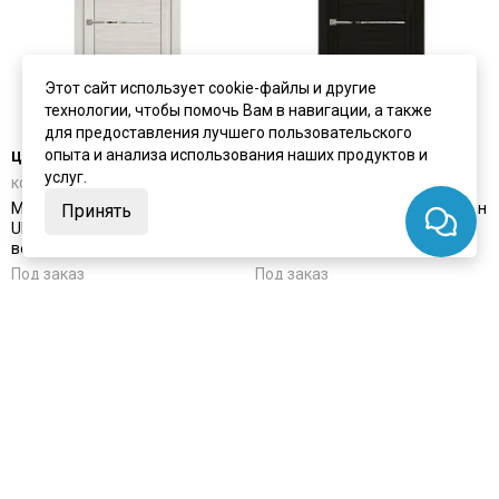
Этот сайт использует cookie-файлы и другие
технологии, чтобы помочь Вам в навигации, а также
для предоставления лучшего пользовательского
цена
от 10 447 ₽
цена
от 10 447 ₽
опыта и анализа использования наших продуктов и
услуг.
комплект от 15 868 ₽
комплект от 16 178 ₽
Межкомнатная дверь экошпон
Межкомнатная дверь экошпон
Принять
Uberture 30027 капучино
Uberture 30027 шоко велюр с
велюр с зеркалом
зеркалом
Под заказ
Под заказ
Артикул:
4045
Артикул:
4046
Материал:
экошпон
Материал:
экошпон
Купить
Купить