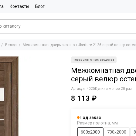
та
Контакты
Блог
Велюр
Межкомнатная дверь экошпон Uberture 2126 серый велюр осте
Межкомнатная две
серый велюр осте
Артикул:
4025
Купили менее 20 раз
8 113 ₽
Под заказ
Размер полотна, мм
600х2000
700х2000
8