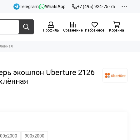
Telegram
WhatsApp
+7 (495) 924-75-75
Профиль
Сравнение
Избранное
Корзина
клённая
рь экошпон Uberture 2126
клённая
00х2000
900х2000