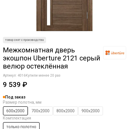
Коричневые
Крем
Латте
Магнолия
Манхеттен
Макоре
Мокко
Межкомнатная дверь
Олива
экошпон Uberture 2121 серый
Орех
велюр остеклённая
Однотонные
Платина
Артикул:
4016
Купили менее 20 раз
Пацифик
9 539 ₽
Cерый кедр
Серые
Под заказ
Снежный кедр
Размер полотна, мм
Серена керамик
600х2000
700х2000
800х2000
900х2000
Слоновая кость
Комплектация
Снежная королева
только полотно