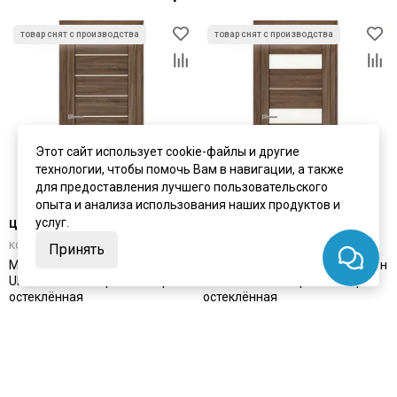
Этот сайт использует cookie-файлы и другие
технологии, чтобы помочь Вам в навигации, а также
для предоставления лучшего пользовательского
опыта и анализа использования наших продуктов и
цена
от 8 113 ₽
цена
от 8 113 ₽
услуг.
комплект от 13 153 ₽
комплект от 13 153 ₽
Принять
Межкомнатная дверь экошпон
Межкомнатная дверь экошпон
Uberture 2125 серый велюр
Uberture 2126 серый велюр
остеклённая
остеклённая
Под заказ
Под заказ
Артикул:
4021
Артикул:
4025
Материал:
экошпон
Материал:
экошпон
Купить
Купить