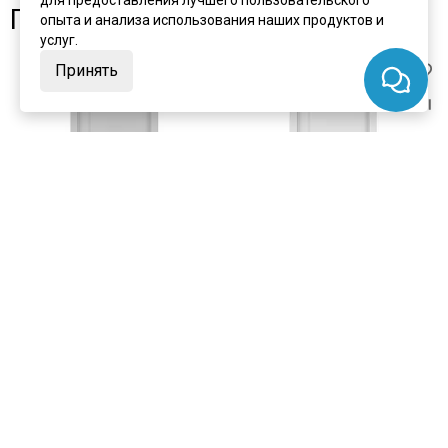
для предоставления лучшего пользовательского
Похожие товары
опыта и анализа использования наших продуктов и
услуг.
Принять
цена
от 20 600 ₽
цена
от 20 600 ₽
комплект от 28 995 ₽
комплект от 28 995 ₽
Межкомнатная дверь массив
Межкомнатная дверь массив
ольхи Премьер плюс грей
ольхи Премьер плюс белая
остеклённая
эмаль остеклённая
В наличии
В наличии
Артикул:
1115
Артикул:
1114
Материал:
массив ольхи
Материал:
массив ольхи