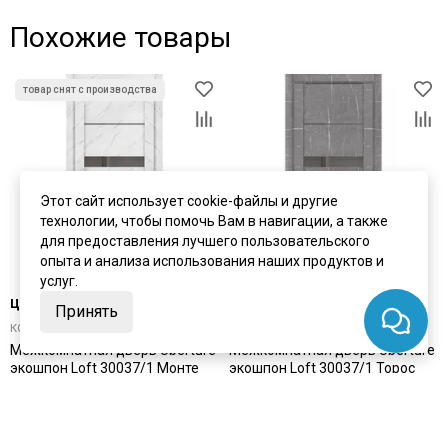
Похожие товары
Этот сайт использует cookie-файлы и другие
технологии, чтобы помочь Вам в навигации, а также
для предоставления лучшего пользовательского
опыта и анализа использования наших продуктов и
услуг.
цена
от 14 205 ₽
цена
от 14 205 ₽
Принять
комплект от 20 773 ₽
комплект от 20 773 ₽
Межкомнатная дверь Uberture
Межкомнатная дверь Uberture
экошпон Loft 30037/1 Монте
экошпон Loft 30037/1 Торос
белый с зеркалом
серый с зеркалом
Под заказ
Под заказ
Артикул:
4126
Артикул:
4127
Материал:
экошпон
Материал:
экошпон