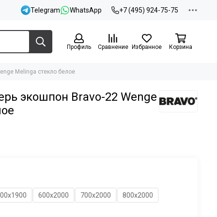
Telegram
WhatsApp
+7 (495) 924-75-75
Профиль
Сравнение
Избранное
Корзина
enge Melinga стекло белое
рь экошпон Bravo-22 Wenge
лое
00х1900
600х2000
700х2000
800х2000