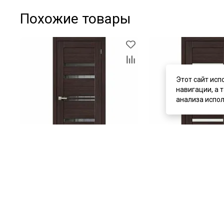
Похожие товары
Этот сайт исп
навигации, а 
анализа испол
цена
от 5 520 ₽
цена
от 5 070 ₽
комплект от 9 570 ₽
комплект от 9 120 ₽
Межкомнатная дверь экошпон
Межкомнатная дверь
Bravo-30 Wenge Melinga зеркало
Bravo-30 Wenge Meling
графит
белое
В наличии
В наличии