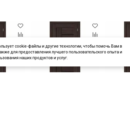
ользует cookie-файлы и другие технологии, чтобы помочь Вам в
также для предоставления лучшего пользовательского опыта и
ьзования наших продуктов и услуг.
цена
от 5 370 ₽
цена
от 4 47
комплект от 9 420 ₽
комплект от 
 экошпон
Межкомнатная дверь экошпон
Межкомнатн
a стекло
Bravo-29 Wenge Melinga стекло
Bravo-28 Wen
чёрное
белое
В наличии
В наличии