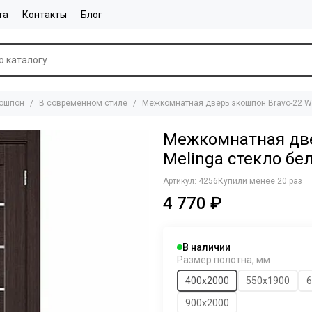
та
Контакты
Блог
ошпон
В современном стиле
Межкомнатная дверь экошпон Bravo-22 W
Межкомнатная две
Melinga стекло бе
Артикул:
4256
Купили менее 20 раз
4 770 ₽
В наличии
Размер полотна, мм
400x2000
550х1900
6
900х2000