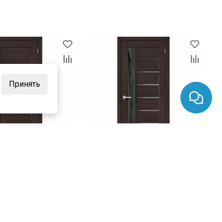
Принять
0 ₽
цена
от 5 070 ₽
8 520 ₽
комплект от 9 120 ₽
ая дверь экошпон
Межкомнатная дверь экошпон
ge Melinga стекло
Bravo-27 Wenge Melinga зеркало
графит
В наличии