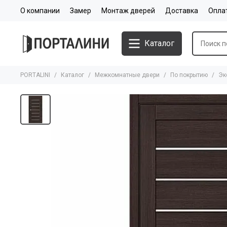
О компании
Замер
Монтаж дверей
Доставка
Опла
Каталог
PORTALINI
Каталог
Межкомнатные двери
По покрытию
Эк