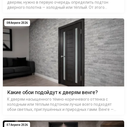
дверям, нужно в первую очередь определить подтон
дверного полотна — холодный или тёплый. От этого
зависит вся дальнейшая цветовая гамма стен: сочетание
тёплого с холодным без…
08 Апреля 2026
Какие обои подойдут к дверям венге?
К дверям насыщенного тёмно-коричневого оттенка с
холодным или тёплым подтоном лучше всего подходят
обои светлых, приглушённых и природных гамм. Венге —
это не один цвет, а целое семейство оттенков: от почти
чёрного с шоколадны…
07 Апреля 2026