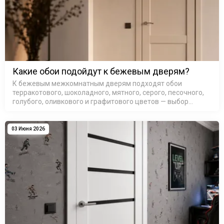
Какие обои подойдут к бежевым дверям?
К бежевым межкомнатным дверям подходят обои
терракотового, шоколадного, мятного, серого, песочного,
голубого, оливкового и графитового цветов — выбор
зависит от подтона самой двери и освещения в комнате.
Бежевые межкомнатные д…
03 Июня 2026